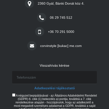
2360 Gyál, Bánki Donát köz 4.
06 29 745 512
+36 70 291 5000
corvinstyle [kukac] me.com
Visszahívás kérése
Adatkezelési tájékoztató
A négyzet bepipálásával - az Általános Adatvédelmi Rendelet
(GDPR) 6. cikk (1) bekezdés a) pontja, továbbá a 7. cikk
rendelkezése alapján - hozzájárulok, hogy az adatkezelő a
most megadott személyes adataimat a GDPR, továbbá a saját