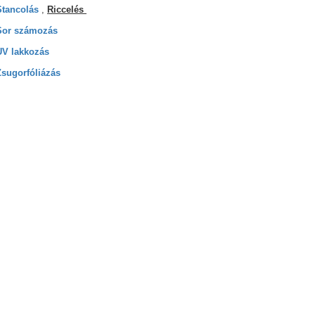
Stancolás
,
Riccelés
Sor számozás
UV lakkozás
Zsugorfóliázás