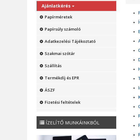
Ajánlatkérés
Papírméretek
Papírsúly számoló
Adatkezelési Tájékoztató
Szakmai szótár
Szállítás
Termékdíj és EPR
ÁSZF
Fizetési feltételek
ÍZELÍTŐ MUNKÁINKBÓL