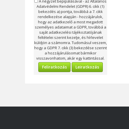
A négyzet bepipálásával - az Általános
Adatvédelmi Rendelet (GDPR) 6. cikk (1)
bekezdés a) pontja, továbbá a 7. cikk
rendelkezése alapján - hozzájárulok,
hogy az adatkezelő a most megadott
személyes adataimat a GDPR, továbbá a
saját adatkezelési tájékoztatójának
feltételei szerint kezelje, és hírlevelet
küldjön a számomra. Tudomásul veszem,
hogy a GDPR 7. cikk (3) bekezdése szerint
a hozzájárulásomat bármikor
visszavonhatom, akár egy kattintással.
Feliratkozás
Leiratkozás