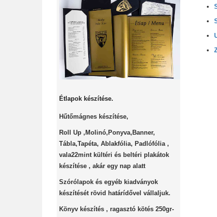
Étlapok készítése.
Hűtőmágnes készítése,
Roll Up ,Molinó,Ponyva,Banner,
Tábla,Tapéta, Ablakfólia, Padlófólia ,
vala22mint kültéri és beltéri plakátok
készítése , akár egy nap alatt
Szórólapok és egyéb kiadványok
készítését rövid határídővel vállaljuk.
Könyv készítés , ragasztó kötés 250gr-