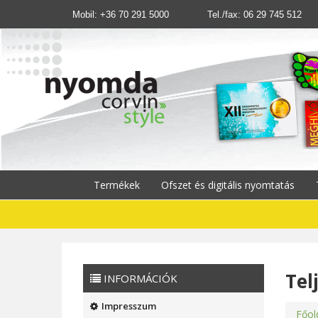
Mobil:
+36 70 291 5000
Tel./fax: 06 29 745 512
Termékek
Ofszet és digitális nyomtatás
Tel
INFORMÁCIÓK
Impresszum
Főol