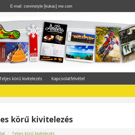
E-mail: corvinstyle [kukac] me.com
Teljes körű kivitelezés
Kapcsolatfelvétel
REKLÁM
jes körű kivitelezés
dal
Teljes körű kivitelezés