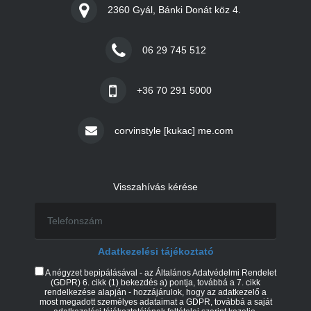
2360 Gyál, Bánki Donát köz 4.
06 29 745 512
+36 70 291 5000
corvinstyle [kukac] me.com
Visszahívás kérése
Adatkezelési tájékoztató
A négyzet bepipálásával - az Általános Adatvédelmi Rendelet
(GDPR) 6. cikk (1) bekezdés a) pontja, továbbá a 7. cikk
rendelkezése alapján - hozzájárulok, hogy az adatkezelő a
most megadott személyes adataimat a GDPR, továbbá a saját