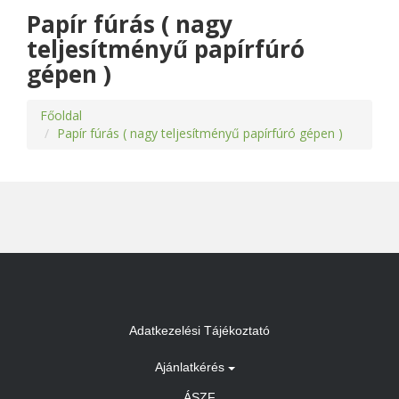
Papír fúrás ( nagy
teljesítményű papírfúró
gépen )
Főoldal
Papír fúrás ( nagy teljesítményű papírfúró gépen )
Adatkezelési Tájékoztató
Ajánlatkérés
ÁSZF