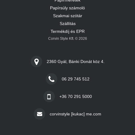
Papírméretek
Papírsúly számoló
Szakmai szótár
Szállítás
Termékdíj és EPR
Corvin Style Kft. © 2026
2360 Gyál, Bánki Donát köz 4.
06 29 745 512
+36 70 291 5000
corvinstyle [kukac] me.com