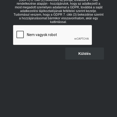
(GDPR) 6. cikk (1) bekezdés a) pontja, továbbá a 7. cikk
rendelkezése alapján - hozzájárulok, hogy az adatkezelő a
most megadott személyes adataimat a GDPR, továbbá a saját
adatkezelési tájékoztatójának feltételei szerint kezelje.
Tudomásul veszem, hogy a GDPR 7. cikk (3) bekezdése szerint
a hozzájárulásomat bármikor visszavonhatom, akár egy
kattintással.
Küldés