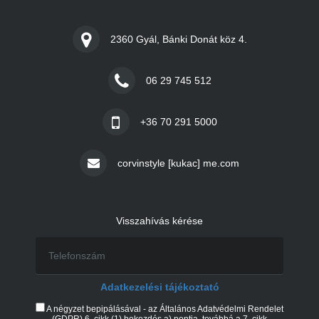
2360 Gyál, Bánki Donát köz 4.
06 29 745 512
+36 70 291 5000
corvinstyle [kukac] me.com
Visszahívás kérése
Adatkezelési tájékoztató
A négyzet bepipálásával - az Általános Adatvédelmi Rendelet