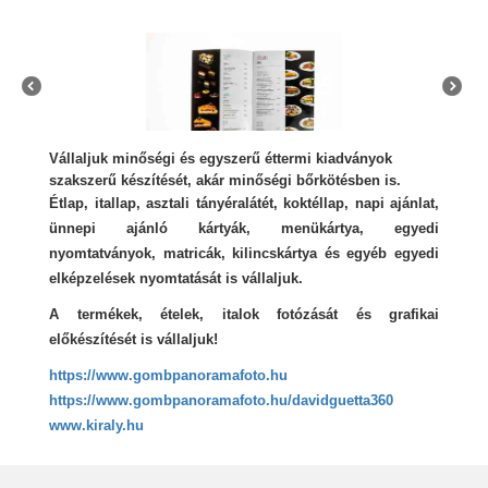
Vállaljuk minőségi és egyszerű éttermi kiadványok
szakszerű készítését, akár minőségi bőrkötésben is.
Étlap, itallap, asztali tányéralátét, koktéllap, napi ajánlat,
ünnepi ajánló kártyák, menükártya, egyedi
nyomtatványok, matricák, kilincskártya és egyéb egyedi
elképzelések nyomtatását is vállaljuk.
A termékek, ételek, italok fotózását és grafikai
előkészítését is vállaljuk!
https://www.gombpanoramafoto.hu
https://www.gombpanoramafoto.hu/davidguetta360
www.kiraly.hu